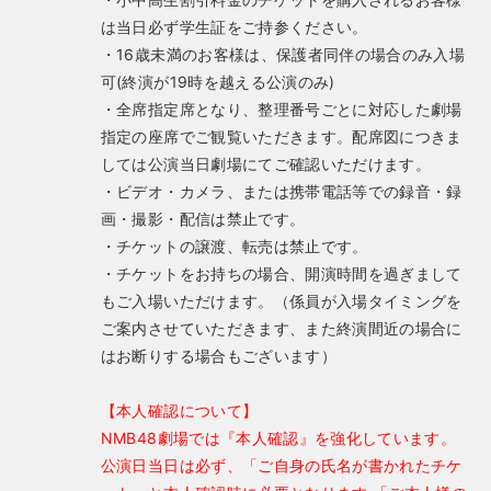
は当日必ず学生証をご持参ください。
・16歳未満のお客様は、保護者同伴の場合のみ入場
可(終演が19時を越える公演のみ)
・全席指定席となり、整理番号ごとに対応した劇場
指定の座席でご観覧いただきます。配席図につきま
しては公演当日劇場にてご確認いただけます。
・ビデオ・カメラ、または携帯電話等での録音・録
画・撮影・配信は禁止です。
・チケットの譲渡、転売は禁止です。
・チケットをお持ちの場合、開演時間を過ぎまして
もご入場いただけます。（係員が入場タイミングを
ご案内させていただきます、また終演間近の場合に
はお断りする場合もございます）
【本人確認について】
NMB48劇場では『本人確認』を強化しています。
公演日当日は必ず、「ご自身の氏名が書かれたチケ