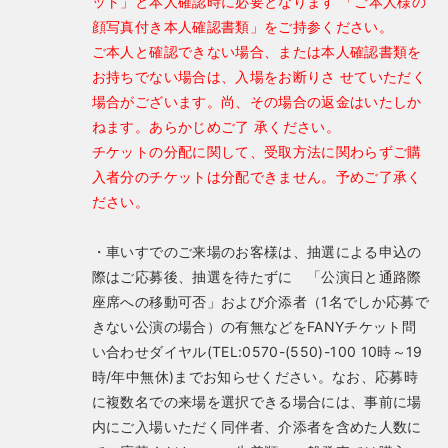
ット」と本人確認時に必要となります 「ご本人様の
顔写真付き本人確認書類」をご持参ください。
ご本人と確認できない場合、または本人確認書類を
お持ちでない場合は、入場をお断りさ せていただく
場合がございます。尚、その場合の返金はいたしか
ねます。あらかじめご了 承ください。
チケットの分配に関して、受取方法に関わらずご購
入者分のチケットは分配できません。予めご了承く
ださい。
・車いすでのご来場のお客様は、抽選による申込の
際はご応募後、抽選を待たずに 「公演日と通路際
座席への移動可否」および介添者（1名でしか応募で
きない公演の場合）の有無などをFANYチケット問
い合わせダイヤル(TEL:0570-(550)-100 10時～19
時/年中無休)までお知らせください。なお、応募時
に複数名での来場を選択できる場合には、事前に場
内にご入場いただく同伴者、介添者を含めた人数に