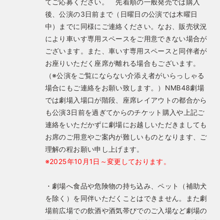
てご応募ください。 先着順の一般発売では購入
後、公演の3日前まで（日曜日の公演では木曜日
中）までに同様にご連絡ください。なお、販売状況
により車いす専用スペースをご用意できない場合が
ございます。また、車いす専用スペースと同伴者が
お座りいただく座席が離れる場合もございます。
（※公演をご覧にならない介添え者がいらっしゃる
場合にもご連絡をお願い致します。）NMB48劇場
では劇場入場口が階段、座席レイアウトの都合から
も公演3日前を過ぎてからのチケット購入や上記ご
連絡をいただかずに劇場にお越しいただきましても
お席のご用意やご案内が難しいものとなります、ご
理解の程お願い申し上げます。
※2025年10月1日～変更しております。
・劇場へ食品や危険物の持ち込み、ペット（補助犬
を除く）を同伴いただくことはできません。また劇
場前広場での飲酒や酒気帯びでのご入場など劇場の