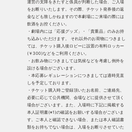
運営の支障をきたすと係員が判断した場合、ご入場
をお断りいたします。その際、チケット発券後の返
金なども致しかねますので本劇場にご来場の際には
飲酒をお控ください。
・劇場内には「応援グッズ」・「貴重品」のみお持
ち込みいただけます。 それ以外のお荷物につきまし
ては、チケット購入後ロビーに設置の有料ロッカー
(￥300)などをご利用ください。
・お飲み物につきましては気候などを考慮し例外を
設ける場合がございます。
・本応募レギュレーションにつきましては適時見直
しを予定しております。
・チケット購入時ご登録頂いたお名前、ご連絡先、
必要に応じて公共機関、会場などに提供させて頂く
場合がございます。また、入場時に下記に掲載する
本人証明書(※1)の確認をお願いする場合がございま
す。ご本人と確認できない場合、または本人確認書
類をお持ちでない場合は、入場をお断りさせていた