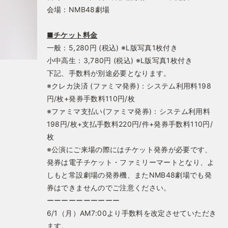
会場：NMB48劇場
■チケット料金
一般：5,280円 (税込) ※L版写真1枚付き
小中高生：3,780円 (税込) ※L版写真1枚付き
下記、手数料が別途必要となります。
※クレカ決済 (ファミマ発券)：システム利用料198
円/枚+発券手数料110円/枚
※ファミマ支払い(ファミマ発券)：システム利用料
198円/枚+支払手数料220円/件+発券手数料110円/
枚
※公演にご来場の際にはチケット発券が必要です、
発券は電子チケット・ファミリーマートとなり、よ
しもと常設劇場の発券機、またNMB48劇場でも発
券はできませんのでご注意ください。
ーーーーーーーーーー
6/1（月）AM7:00より手数料を改定させていただき
ます。